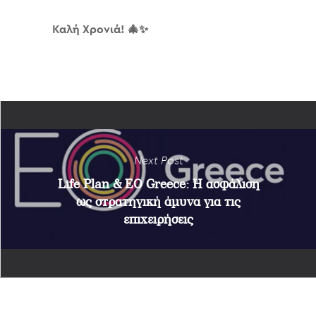
Καλή Χρονιά!
🎄✨
Next Post
Life Plan & EO Greece: Η ασφάλιση
ως στρατηγική άμυνα για τις
επιχειρήσεις