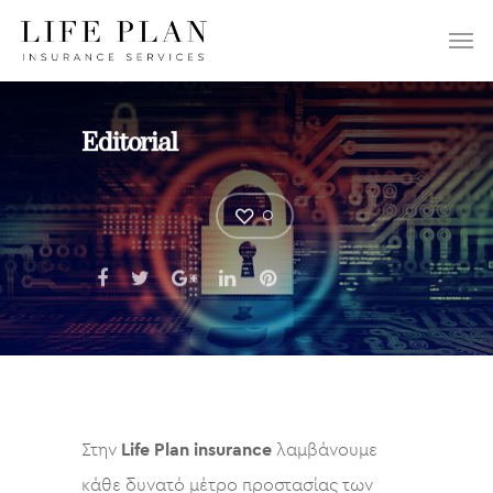
ΕΠΙΛΕΞΤΕ:
Editorial
0
Στην
Life Plan
insurance
λαμβάνουμε
κάθε δυνατό μέτρο προστασίας των