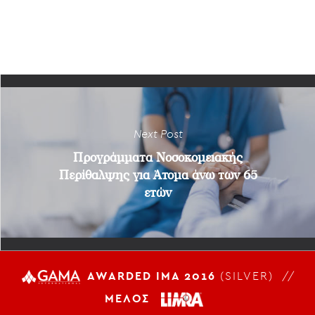
Next Post
Προγράμματα Νοσοκομειακής
Περίθαλψης για Άτομα άνω των 65
ετών
AWARDED IMA 2016
(SILVER) //
ΜΕΛΟΣ