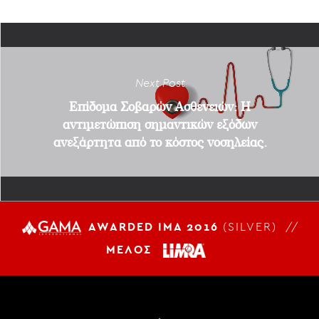
Next Post
Επίδομα Σοβαρών Ασθενειών: Η
αντιμετώπιση σημαντικών εξόδων
ανεξάρτητα από το κόστος νοσηλείας.
AWARDED IMA 2016
(SILVER) //
ΜΕΛΟΣ