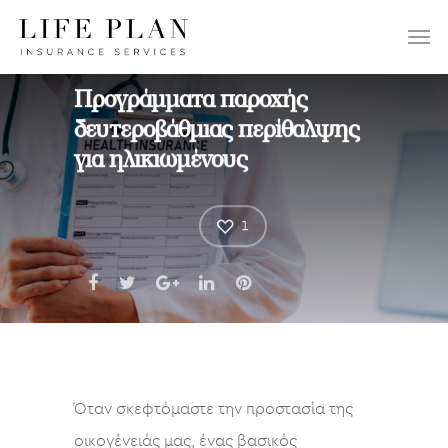
ΕΠΙΛΕΞΤΕ:
Προγράμματα παροχής
δευτεροβάθμιας περίθαλψης
για ηλικιωμένους
1
Όταν σκεφτόμαστε την προστασία της
οικογένειάς μας, ένας βασικός