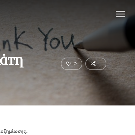
λάτη
0
ποζημίωσης.