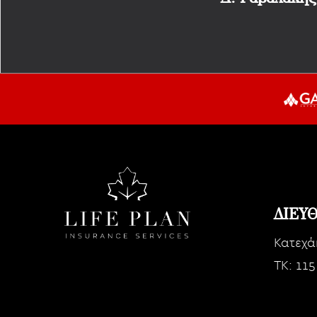
ΔΙΕΥ
Κατεχά
TK: 115