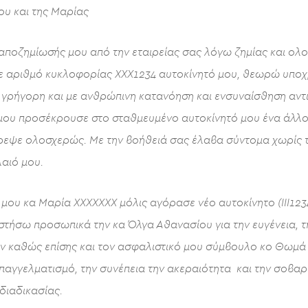
υ και της Μαρίας
αποζημίωσής μου από την εταιρείας σας λόγω ζημίας και ο
ε αριθμό κυκλοφορίας ΧΧΧ1234 αυτοκίνητό μου, θεωρώ υποχ
η, γρήγορη και με ανθρώπινη κατανόηση και ενσυναίσθηση αντ
 μου προσέκρουσε στο σταθμευμένο αυτοκίνητό μου ένα άλλ
ρεψε ολοσχερώς. Με την βοήθειά σας έλαβα σύντομα χωρίς 
αιό μου.
ου κα Μαρία ΧΧΧΧΧΧΧ μόλις αγόρασε νέο αυτοκίνητο (ΙΙΙ123
τήσω προσωπικά την κα Όλγα Αθανασίου για την ευγένεια, τη
ν καθώς επίσης και τον ασφαλιστικό μου σύμβουλο κο Θωμά
παγγελματισμό, την συνέπεια την ακεραιότητα και την σοβαρ
διαδικασίας.