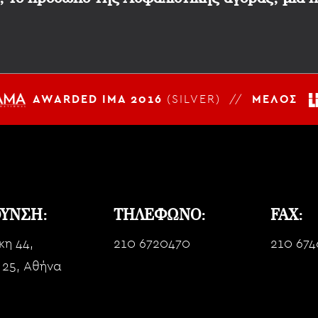
AWARDED IMA 2016
(SILVER) //
ΜΕΛΟΣ
ΘΥΝΣΗ:
ΤΗΛΕΦΩΝΟ:
FAX:
κη 44,
210 6720470
210 674
 25, Αθήνα