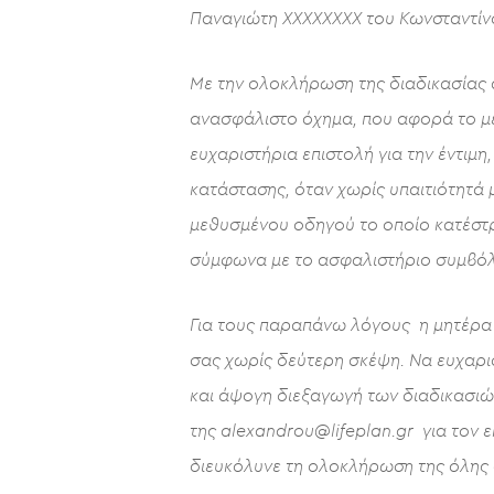
Παναγιώτη ΧΧΧΧΧΧΧΧ του Κωνσταντίνο
Με την ολοκλήρωση της διαδικασίας 
ανασφάλιστο όχημα, που αφορά το μ
ευχαριστήρια επιστολή για την έντιμ
κατάστασης, όταν χωρίς υπαιτιότητά
μεθυσμένου οδηγού το οποίο κατέστ
σύμφωνα με το ασφαλιστήριο συμβόλ
Για τους παραπάνω λόγους η μητέρα μ
σας χωρίς δεύτερη σκέψη. Να ευχαρισ
και άψογη διεξαγωγή των διαδικασιώ
της
a
lexandrou@lifeplan.gr
για τον ε
διευκόλυνε τη ολοκλήρωση της όλης 