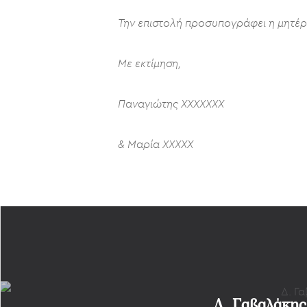
Την επιστολή προσυπογράφει η μητέρα 
Μ
ε εκτίμηση,
Παναγιώτης ΧΧΧΧΧΧΧ
& Μαρία ΧΧΧΧΧ
Δ. Γαβαλάκης