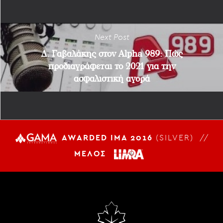
Next Post
Δ. Γαβαλάκης στον Alpha 989: Πώς
προδιαγράφεται το 2021 για την
ασφαλιστική αγορά
AWARDED IMA 2016
(SILVER) //
ΜΕΛΟΣ