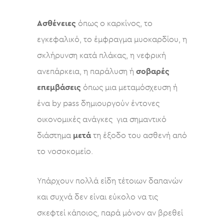
Ασθένειες
όπως o καρκίνος, το
εγκεφαλικό, το έμφραγμα μυοκαρδίου, η
σκλήρυνση κατά πλάκας, η νεφρική
ανεπάρκεια, η παράλυση ή
σοβαρές
επεμβάσεις
όπως μια μεταμόσχευση ή
ένα by pass δημιουργούν έντονες
οικονομικές ανάγκες για σημαντικό
διάστημα
μετά
τη έξοδο του ασθενή από
το νοσοκομείο.
Υπάρχουν πολλά είδη τέτοιων δαπανών
και συχνά δεν είναι εύκολο να τις
σκεφτεί κάποιος, παρά μόνον αν βρεθεί