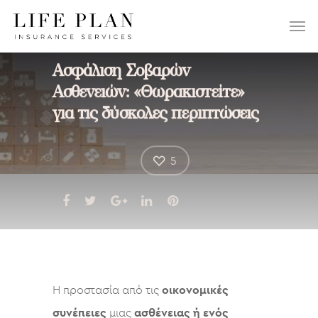
ΕΠΙΛΕΞΤΕ:
Ασφάλιση Σοβαρών
Ασθενειών: «Θωρακιστείτε»
για τις δύσκολες περιπτώσεις
5
Η προστασία από τις
οικονομικές
συνέπειες
μιας
ασθένειας ή ενός