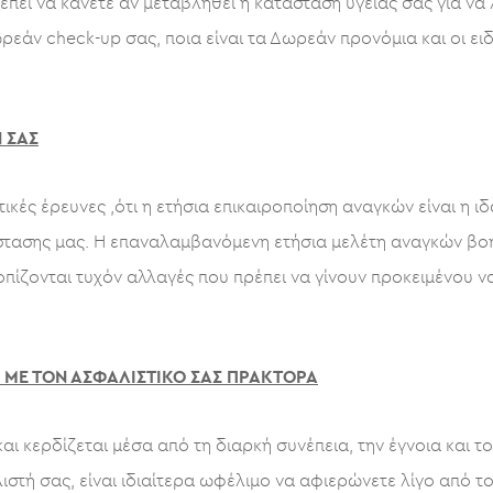
πρέπει να κάνετε αν μεταβληθεί η κατάσταση υγείας σας για ν
εάν check-up σας, ποια είναι τα Δωρεάν προνόμια και οι ειδ
 ΣΑΣ
ετικές έρευνες ,ότι η ετήσια επικαιροποίηση αναγκών είναι η 
τασης μας. Η επαναλαμβανόμενη ετήσια μελέτη αναγκών βοη
ίζονται τυχόν αλλαγές που πρέπει να γίνουν προκειμένου να
 ΜΕ ΤΟΝ ΑΣΦΑΛΙΣΤΙΚΟ ΣΑΣ ΠΡΑΚΤΟΡΑ
και κερδίζεται μέσα από τη διαρκή συνέπεια, την έγνοια και τ
ιστή σας, είναι ιδιαίτερα ωφέλιμο να αφιερώνετε λίγο από 