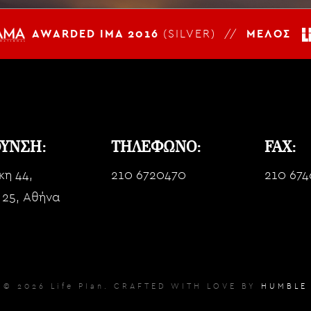
AWARDED IMA 2016
(SILVER) //
ΜΕΛΟΣ
ΘΥΝΣΗ:
ΤΗΛΕΦΩΝΟ:
FAX:
κη 44,
210 6720470
210 674
 25, Αθήνα
© 2026 Life Plan. CRAFTED WITH LOVE BY
HUMBLE