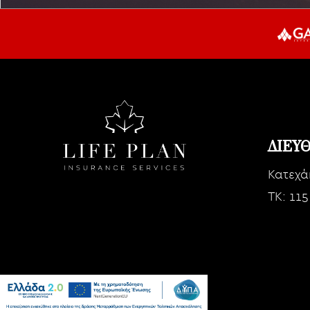
ΔΙΕΥ
Κατεχά
TK: 115