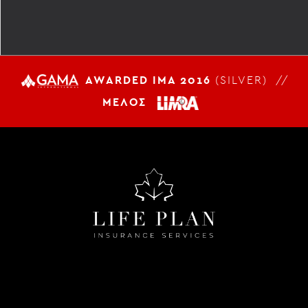
AWARDED IMA 2016
(SILVER) //
ΜΕΛΟΣ