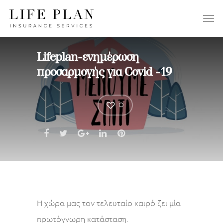
ΕΠΙΛΕΞΤΕ:
Lifeplan-ενημέρωση
προσαρμoγής για Covid -19
0
Η χώρα μας τον τελευταίο καιρό ζει μία
πρωτόγνωρη κατάσταση.