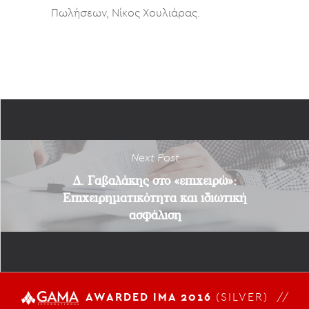
Πωλήσεων, Νίκος Χουλιάρας.
Next Post
Δ. Γαβαλάκης στο «επιχειρώ»:
Επιχειρηματικότητα και ιδιωτική
ασφάλιση
AWARDED IMA 2016
(SILVER) //