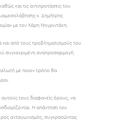
καθώς και τις αντιπροτάσεις του
 Διαμεσολάβησης κ. Δημήτρης
μία» με τον Χάρη Ντιγριντάκη.
τά και από τους προβληματισμούς του
ολύ συγκεκριμένη αναπροσαρμογή.
ναλωτή με ποιον τρόπο θα
ροι.
ν αυτούς τους διαφανείς όρους, να
σδιορίζονται. Η απάντηση του
ύθερος ανταγωνισμός, συγκρατώντας