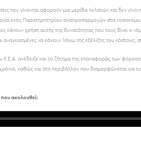
εις που γίνονται αφορούν μια μερίδα πελατών και δεν γίνοντ
ιουργία ενός Παρατηρητηρίου αναπροσαρμογών στα νοσοκομει
ίες κάνουν χρήση αυτής της δυνατότητας που τους δίνει ο νό
ι αναγκασμένες να κάνουν λόγω της εξέλιξης του κόστους, σ
 του Ε.Ε.Α. ανέδειξε και το ζήτημα της επαναφοράς των φορ
χρόνια, καθώς και στο περιβάλλον που διαμορφώνεται για τι
 που ακολουθεί: