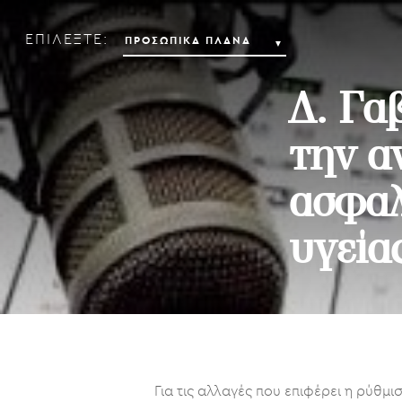
ΕΠΙΛΕΞΤΕ:
Δ. Γα
την α
ασφαλ
υγεία
By
Συντακτική Ομάδα
Για τις αλλαγές που επιφέρει η ρύθμ