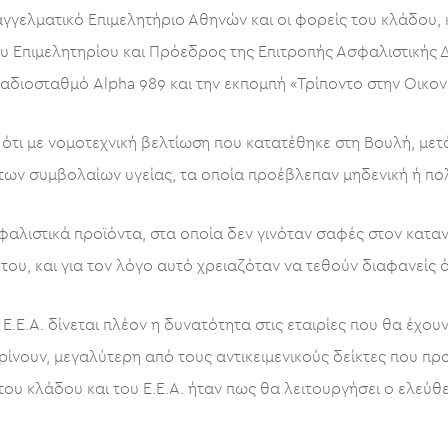
γγελματικό Επιμελητήριο Αθηνών και οι φορείς του κλάδου, 
του Επιμελητηρίου και Πρόεδρος της Επιτροπής Ασφαλιστικής
αδιοσταθμό Alpha 989 και την εκπομπή «Τρίποντο στην Οικονο
 ότι με νομοτεχνική βελτίωση που κατατέθηκε στη Βουλή, με
των συμβολαίων υγείας, τα οποία προέβλεπαν μηδενική ή π
φαλιστικά προϊόντα, στα οποία δεν γινόταν σαφές στον κατα
υ, και για τον λόγο αυτό χρειαζόταν να τεθούν διαφανείς ό
Ε.Ε.Α. δίνεται πλέον η δυνατότητα στις εταιρίες που θα έχου
νουν, μεγαλύτερη από τους αντικειμενικούς δείκτες που προ
 του κλάδου και του Ε.Ε.Α. ήταν πως θα λειτουργήσει ο ελε