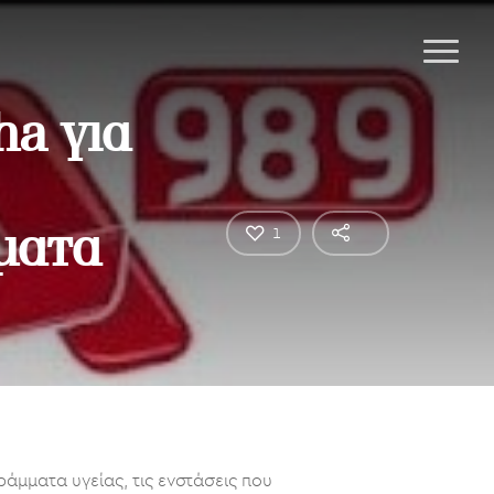
ha για
ματα
1
άμματα υγείας, τις ενστάσεις που