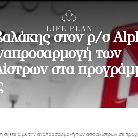
βαλάκης στον ρ/σ Alp
ναπροσαρμογή των
ίστρων στα προγράμ
ς
2 Νοεμβρίου, 2020
ιση σχετικά με την αναπροσαρμογή των ασφαλίστρων σε προγρ