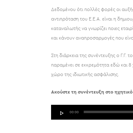
Δεδομένου ότι πολλές φορές οι αυξήσ
αντιπρόταση του Ε.Ε.Α. είναι η δημ
καταναλωτής να γνωρίζει ποιες εταιρ
και κάνουν αναπροσαρμογές που είνα
Στη διάρκεια της συνέντευξης ο Γ.Γ.
παραμένει σε εκκρεμότητα εδώ και 8 
χώρο της ιδιωτικής ασφάλισης.
Ακούστε τη συνέντευξη στο ηχητικό
Πρόγραμμα
00:00
Αναπαραγωγής
Ήχου