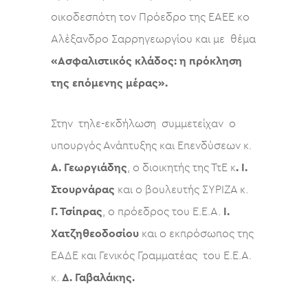
οικοδεσπότη τον Πρόεδρο της ΕΑΕΕ κο
Αλέξανδρο Σαρρηγεωργίου και με θέμα
«Ασφαλιστικός κλάδος: η πρόκληση
της επόμενης μέρας».
Στην τηλε-εκδήλωση συμμετείχαν ο
υπουργός Ανάπτυξης και Επενδύσεων κ.
Α. Γεωργιάδης
, ο διοικητής της ΤτΕ κ
. Ι.
Στουρνάρας
και ο βουλευτής ΣΥΡΙΖΑ κ.
Γ. Τσίπρας
, ο πρόεδρος του Ε.Ε.Α.
Ι.
Χατζηθεοδοσίου
και ο εκπρόσωπος της
ΕΑΔΕ και Γενικός Γραμματέας του Ε.Ε.Α.
κ.
Δ. Γαβαλάκης.