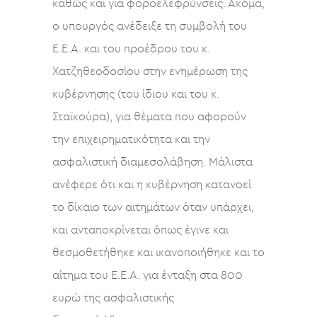
καθώς και για φοροελεφρύνσεις. Ακόμα,
ο υπουργός ανέδειξε τη συμβολή του
Ε.Ε.Α. και του προέδρου του κ.
Χατζηθεοδοσίου στην ενημέρωση της
κυβέρνησης (του ίδιου και του κ.
Σταϊκούρα), για θέματα που αφορούν
την επιχειρηματικότητα και την
ασφαλιστική διαμεσολάβηση. Μάλιστα
ανέφερε ότι και η κυβέρνηση κατανοεί
το δίκαιο των αιτημάτων όταν υπάρχει,
και ανταποκρίνεται όπως έγινε και
θεσμοθετήθηκε και ικανοποιήθηκε και το
αίτημα του Ε.Ε.Α. για ένταξη στα 800
ευρώ της ασφαλιστικής