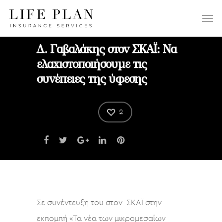
ΕΠΙΛΕΞΤΕ:
Δ. Γαβαλάκης στον ΣΚΑΪ: Να
ελαχιστοποιήσουμε τις
συνέπειες της ύφεσης
2
Σε συνέντευξη του στον ΣΚΑΪ στην
εκπομπή «Τα νέα των μικρομεσαίων