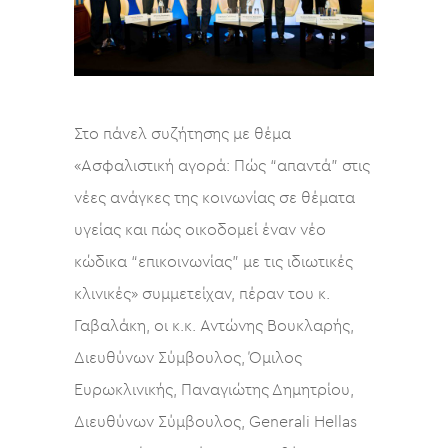
Στο πάνελ συζήτησης με θέμα
«Ασφαλιστική αγορά: Πώς “απαντά” στις
νέες ανάγκες της κοινωνίας σε θέματα
υγείας και πώς οικοδομεί έναν νέο
κώδικα “επικοινωνίας” με τις ιδιωτικές
κλινικές» συμμετείχαν, πέραν του κ.
Γαβαλάκη, οι κ.κ. Αντώνης Βουκλαρής,
Διευθύνων Σύμβουλος, Όμιλος
Ευρωκλινικής, Παναγιώτης Δημητρίου,
Διευθύνων Σύμβουλος, Generali Hellas