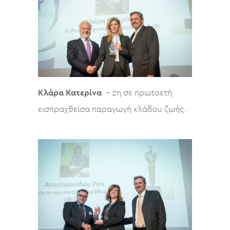
Κλάρα Κατερίνα
– 2η σε πρωτοετή
εισπραχθείσα παραγωγή κλάδου ζωής.