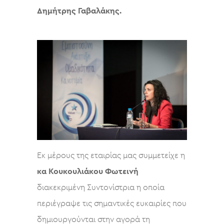
Δημήτρης Γαβαλάκης.
Εκ μέρους της εταιρίας μας συμμετείχε η
κα Κουκουλιάκου Φωτεινή
διακεκριμένη Συντονίστρια η οποία
περιέγραψε τις σημαντικές ευκαιρίες που
δημιουργούνται στην αγορά τη