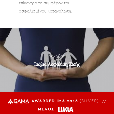
επίκεντρο το συμφέρον του
ασφαλισμένου Καταναλωτή.
Next Post
Ισόβια Ασφάλιση Ζωής
AWARDED IMA 2016
(SILVER) //
ΜΕΛΟΣ