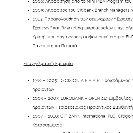
2006: Αποφοίτηση από το Μini MBA Program του
2009: Απόφοιτος του Citibank Branch Managers
2013: Παρακολούθηση των σεμιναρίων ‘’Στρατηγ
Σχέσεων’’ και ‘’Marketing μικρομεσαίων επιχει
Κρίση’’ που οργάνωσε η ασφαλιστική εταιρία EU
Πανεπιστήμιο Πειραιά.
Επαγγελματική Εμπειρία
1999 – 2003: DECISION Α.Ε.Λ.Δ.Ε: Προϊστάμενο
προϊόντων
2003 – 2007: EUROBANK – OPEN 24: Σύμβουλος
προϊόντων Περιφερειακός Προϊοντικός Διευθυντή
2007 – 2010: CITIBANK International PLC: Citigo
Καταστήματος