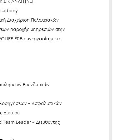
 Κ.Ε.Κ ΑΝΑΠΤΥΞΗ
 Academy
ική Διαχείριση Πελατειακών
ρήσεων παροχής υπηρεσιών στην
ROLIFE ERB συνεργασία με το
ς πωλήσεων Επενδυτικών
 Χορηγήσεων – Ασφαλιστικών
ς Δικτύου
ld Team Leader – Διευθυντής