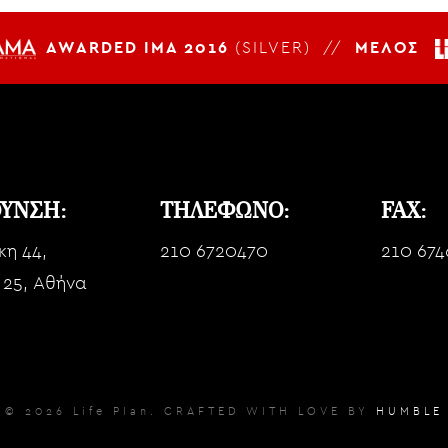
AWARDED IMA 2016
(SILVER) //
ΜΕΛΟΣ
ΘΥΝΣΗ:
ΤΗΛΕΦΩΝΟ:
FAX:
κη 44,
210 6720470
210 674
 25, Αθήνα
© 2026 Life Plan. CRAFTED WITH LOVE BY
HUMBLE