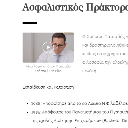
Ασφαλιστικός Πράκτορ
Ο Χρήστος Πατσαβός γ
και δραστηριοποιήθηκ
κυρίως στον χρηματοοι
φιλοσοφία την ολοκλη
Λίγα λόγια από τον Πατσαβό
πελάτη.
Χρήστο | Life Plan
Εκπαίδευση και Κατάρτιση
1988: Αποφοίτησε από το 2o Λύκειο Ν.Φιλαδέλφε
1994: Απόφοιτος του Πανεπιστήμιου του Plymouth
της σχολής Διοίκησης Επιχειρήσεων (Bachelor De