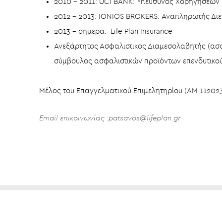
2010 – 2011: UCI BANK: Υπεύθυνος Χορηγήσεων
2012 – 2013: IONIOS BROKERS: Αναπληρωτής Δι
2013 – σήμερα: Life Plan Insurance
Ανεξάρτητος Ασφαλιστικός Διαμεσολαβητής (ασφ
σύμβουλος ασφαλιστικών προϊόντων επενδυτικο
Μέλος του Επαγγελματικού Επιμελητηρίου (ΑΜ 11202
Email επικοινωνίας :patsavos@lifeplan.gr