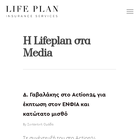
ΕΠΙΛΕΞΤΕ:
H Lifeplan στα
Media
Δ. Γαβαλάκης στο Action24 για
έκπτωση στον ΕΝΦΙΑ και
κατώτατο μισθό
By
Συντακτική Ομάδα
Σε συνέντευξή του στο Action24