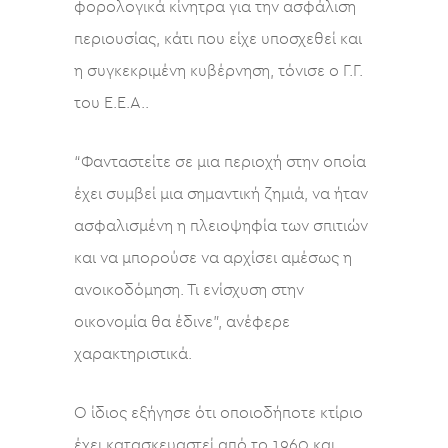
φορολογικά κίνητρα για την ασφάλιση
περιουσίας, κάτι που είχε υποσχεθεί και
η συγκεκριμένη κυβέρνηση, τόνισε ο Γ.Γ.
του Ε.Ε.Α..
“Φανταστείτε σε μια περιοχή στην οποία
έχει συμβεί μια σημαντική ζημιά, να ήταν
ασφαλισμένη η πλειοψηφία των σπιτιών
και να μπορούσε να αρχίσει αμέσως η
ανοικοδόμηση. Τι ενίσχυση στην
οικονομία θα έδινε”, ανέφερε
χαρακτηριστικά.
Ο ίδιος εξήγησε ότι οποιοδήποτε κτίριο
έχει κατασκευαστεί από το 1960 και