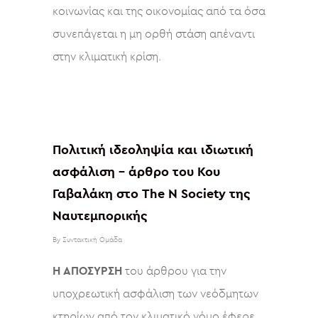
κοινωνίας και της οικονομίας από τα όσα
συνεπάγεται η μη ορθή στάση απέναντι
στην κλιματική κρίση.
Πολιτική ιδεοληψία και ιδιωτική
ασφάλιση – άρθρο του Κου
Γαβαλάκη στο The N Society της
Ναυτεμπορικής
By
Συντακτική Ομάδα
H ΑΠΟΣΥΡΣΗ
του άρθρου για την
υποχρεωτική ασφάλιση των νεόδμητων
κτηρίων από τον κλιματικό νόμο έφερε