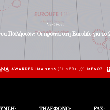
Next Post
τυα Πωλήσεων: Οι πρώτοι στη Eurolife για το 
AWARDED IMA 2016
(SILVER) //
ΜΕΛΟΣ
ΘΥΝΣΗ:
ΤΗΛΕΦΩΝΟ:
FAX: