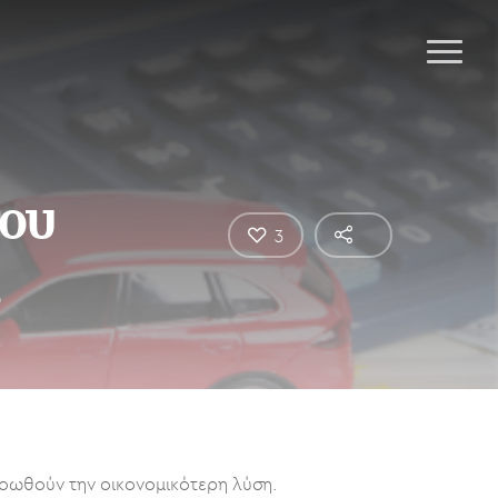
του
3
ροωθούν την οικονομικότερη λύση.