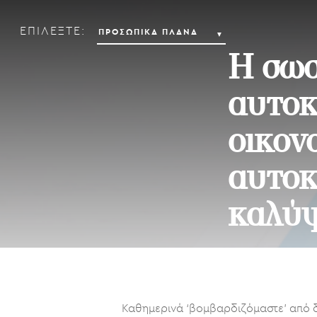
ΕΠΙΛΕΞΤΕ:
Η σωσ
αυτοκ
οικον
αυτοκ
καλύψ
By
Συντακτική Ομάδα
Καθημερινά ‘βομβαρδιζόμαστε’ από δ