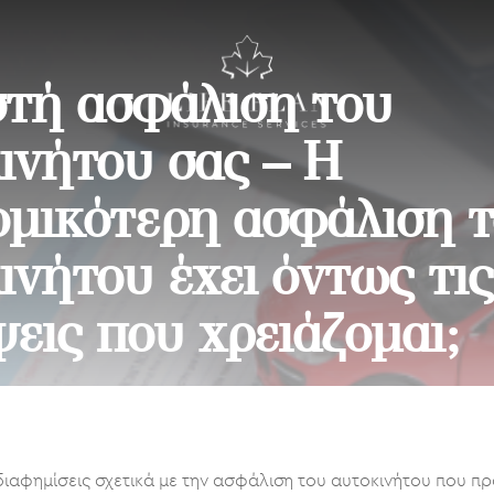
τή ασφάλιση του
ινήτου σας – Η
ομικότερη ασφάλιση 
ινήτου έχει όντως τις
εις που χρειάζομαι;
31 Μαρτίου, 2022
ιαφημίσεις σχετικά με την ασφάλιση του αυτοκινήτου που π