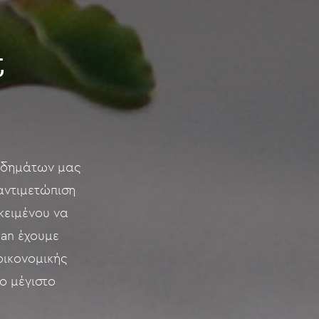
t
οδημάτων μας
 αντιμετώπιση
κειμένου να
lan έχουμε
οικονομικής
ο μέγιστο