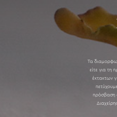
Τα διαμορφω
είτε για τη 
έκτακτων γ
πετύχουμε
πρόσβαση σ
Διαχείρη