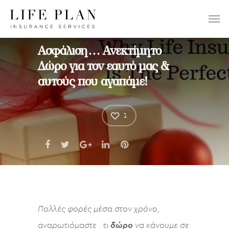
ΕΠΙΛΕΞΤΕ:
Ασφάλιση… Ανεκτίμητο
Δώρο για τον εαυτό μας &
αυτούς που αγαπάμε!
1
Πολλές φορές μέσα στον χρόνο,
αναρωτιόμαστε τι
δώρο
να κάνουμε σε