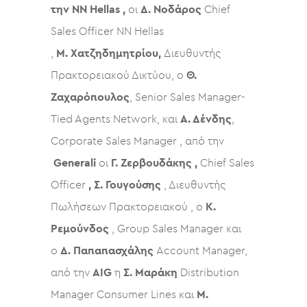
την NN Hellas ,
οι
Δ. Νοδάρος
Chief
Sales Officer NN Hellas
,
Μ.
Χατζηδημητρίου,
Διευθυντής
Πρακτορειακού Δικτύου, ο
Θ.
Ζαχαρόπουλος
, Senior Sales Manager-
Tied Agents Network, και
Α. Δένδης
,
Corporate Sales Manager , από την
Generali
οι
Γ. Ζερβουδάκης ,
Chief Sales
Officer
, Σ. Γουγούσης
, Διευθυντής
Πωλήσεων Πρακτορειακού , ο
Κ.
Ρεμούνδος
, Group Sales Manager και
ο
Δ. Παπαπασχάλης
Account Manager,
από την
AIG
η
Σ. Μαράκη
Distribution
Manager Consumer Lines και
Μ.