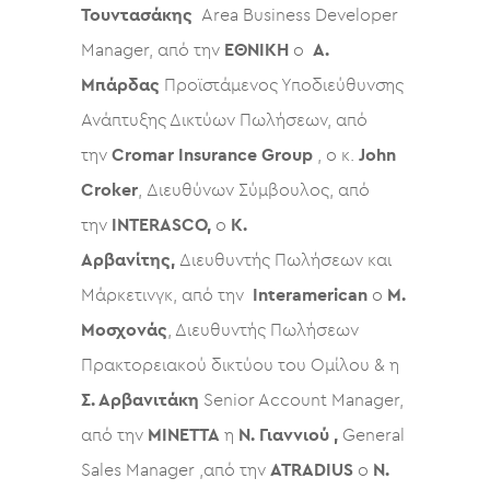
Τουντασάκης
Area Business Developer
Manager, από την
ΕΘΝΙΚΗ
ο
Α.
Μπάρδας
Προϊστάμενος Υποδιεύθυνσης
Ανάπτυξης Δικτύων Πωλήσεων, από
την
Cromar Insurance Group
, ο κ.
John
Croker
, Διευθύνων Σύμβουλος, από
την
INTERASCO,
ο
Κ.
Αρβανίτης,
Διευθυντής Πωλήσεων και
Μάρκετινγκ, από την
Interamerican
ο
Μ.
Μοσχονάς
, Διευθυντής Πωλήσεων
Πρακτορειακού δικτύου του Ομίλου & η
Σ. Αρβανιτάκη
Senior Account Manager,
από την
ΜΙΝΕΤΤΑ
η
Ν. Γιαννιού ,
General
Sales Manager ,από την
ATRADIUS
o
Ν.